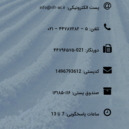
پست الکترونیکی:
info@rifr-ac.ir
تلفن:
۵ – ۴۴۷۸۷۲۸۲ – ۰۲۱
دورنگار:
021-۴۴۷۹۶۵۷۵
کدپستی:
1496793612
صندوق پستی:
۱۱۶-۱۳۱۸۵
ساعات پاسخگویی:
7 تا 13