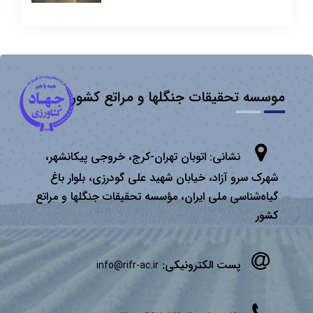
موسسه تحقیقات جنگلها و مراتع کشور
نشانی:
اتوبان تهران­-كرج، خروجی پیكانشهر،
شهرک سرو آزاد، خیابان شهید علی گودرزی، بلوار باغ
گیاه‌شناسی ملی ایران، مؤسسه تحقیقات جنگلها و مراتع
كشور
پست الکترونیکی:
info@rifr-ac.ir