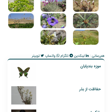
هم‌رسانی :
لینکدین
تلگرام
واتساپ
توییتر
موزه بندپایان
حفاظت از بذر