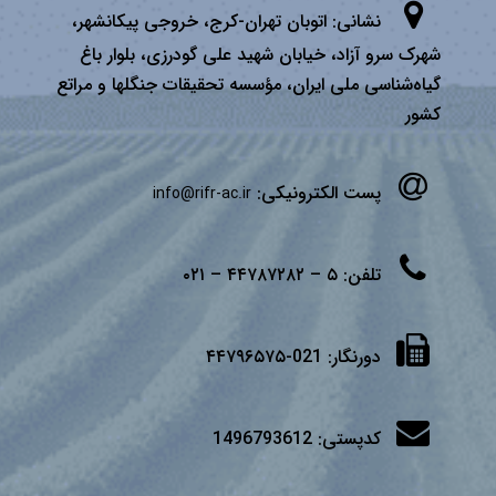
نشانی:
اتوبان تهران­-كرج، خروجی پیكانشهر،
شهرک سرو آزاد، خیابان شهید علی گودرزی، بلوار باغ
گیاه‌شناسی ملی ایران، مؤسسه تحقیقات جنگلها و مراتع
كشور
پست الکترونیکی:
info@rifr-ac.ir
تلفن:
۵ – ۴۴۷۸۷۲۸۲ – ۰۲۱
دورنگار:
021-۴۴۷۹۶۵۷۵
کدپستی:
1496793612