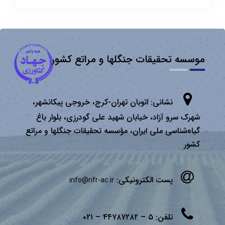
موسسه تحقیقات جنگلها و مراتع کشور
نشانی:
اتوبان تهران­-كرج، خروجی پیكانشهر،
شهرک سرو آزاد، خیابان شهید علی گودرزی، بلوار باغ
گیاه‌شناسی ملی ایران، مؤسسه تحقیقات جنگلها و مراتع
كشور
پست الکترونیکی:
info@rifr-ac.ir
تلفن:
۵ – ۴۴۷۸۷۲۸۲ – ۰۲۱