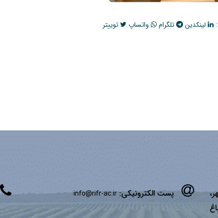
:
لینکدین
تلگرام
واتساپ
توییتر
ر،
پست الکترونیکی:
info@rifr-ac.ir
اغ