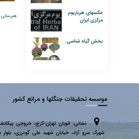
عکسهای هرباریوم
هم‌رسانی 
مرکزی ایران
بخش گیاه شناسی
موسسه تحقیقات جنگلها و مراتع کشور
نشانی:
اتوبان تهران­-كرج، خروجی پیكانشه
شهرک سرو آزاد، خیابان شهید علی گودرزی، بلوار ب