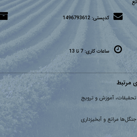
تع
کدپستی:
1496793612
ساعات کاری:
7 تا 13
 مرتبط
تحقیقات، آموزش و ترویج
جنگل‌ها مراتع و آبخیزداری