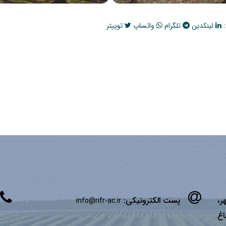
:
لینکدین
تلگرام
واتساپ
توییتر
ر،
پست الکترونیکی:
info@rifr-ac.ir
اغ