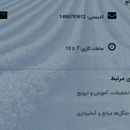
تع
کدپستی:
1496793612
ساعات کاری:
7 تا 13
 مرتبط
تحقیقات، آموزش و ترویج
جنگل‌ها مراتع و آبخیزداری