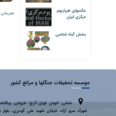
عکسهای هرباریوم
هم‌رسانی 
مرکزی ایران
بخش گیاه شناسی
موسسه تحقیقات جنگلها و مراتع کشور
نشانی:
اتوبان تهران­-كرج، خروجی پیكانشه
شهرک سرو آزاد، خیابان شهید علی گودرزی، بلوار ب