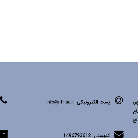
ر،
پست الکترونیکی:
info@rifr-ac.ir
اغ
تع
کدپستی:
1496793612