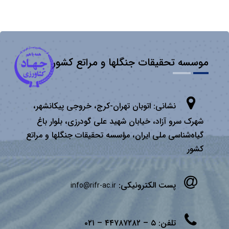
موسسه تحقیقات جنگلها و مراتع کشور
نشانی:
اتوبان تهران­-كرج، خروجی پیكانشهر،
شهرک سرو آزاد، خیابان شهید علی گودرزی، بلوار باغ
گیاه‌شناسی ملی ایران، مؤسسه تحقیقات جنگلها و مراتع
كشور
پست الکترونیکی:
info@rifr-ac.ir
تلفن:
۵ – ۴۴۷۸۷۲۸۲ – ۰۲۱