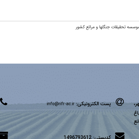
سسه تحقیقات جنگلها و مراتع کشور
ر،
پست الکترونیکی:
info@rifr-ac.ir
اغ
تع
کدپستی:
1496793612