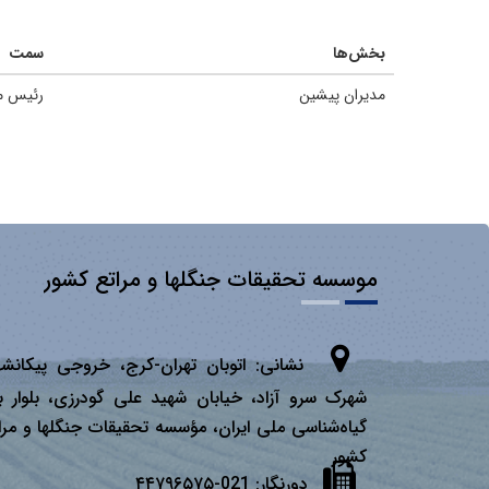
بخش‌ها
سمت
مدیران پیشین
رئیس مو
موسسه تحقیقات جنگلها و مراتع کشور
نشانی:
اتوبان تهران­-كرج، خروجی پیكانشه
شهرک سرو آزاد، خیابان شهید علی گودرزی، بلوار ب
گیاه‌شناسی ملی ایران، مؤسسه تحقیقات جنگلها و مرا
كشور
دورنگار:
021-۴۴۷۹۶۵۷۵