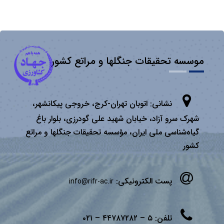
موسسه تحقیقات جنگلها و مراتع کشور
نشانی:
اتوبان تهران­-كرج، خروجی پیكانشهر،
شهرک سرو آزاد، خیابان شهید علی گودرزی، بلوار باغ
گیاه‌شناسی ملی ایران، مؤسسه تحقیقات جنگلها و مراتع
كشور
پست الکترونیکی:
info@rifr-ac.ir
تلفن:
۵ – ۴۴۷۸۷۲۸۲ – ۰۲۱